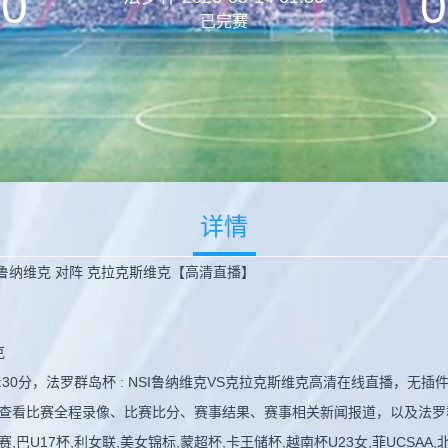
0
0
已完赛
详情
SI鲁纳维克 对阵 克拉克斯维克【高清直播】
克
01:30分，法罗群岛杯 : NSI鲁纳维克VS克拉克斯维克高清在线直播
查看比赛全程录像、比赛比分、赛事结果、赛事相关新闻报道，以及法罗
17杯,利女联,美女锦标,蒙超杯,卡王储杯,越南杯U23女,菲UCSAA,北