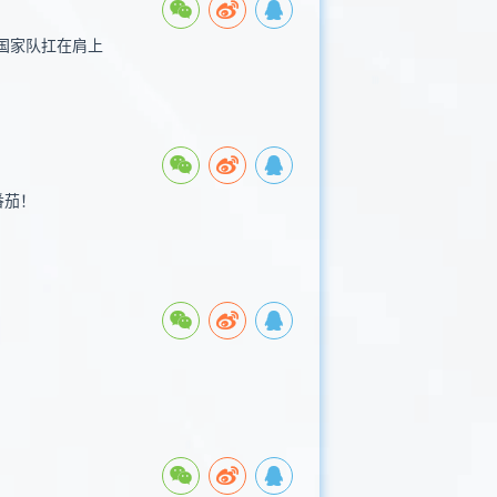
国家队扛在肩上
番茄！