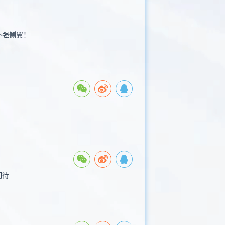
补强侧翼！
期待