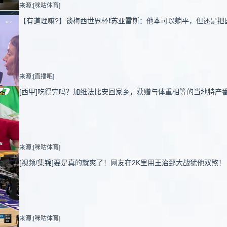
来源:[咪咕体育]
【有道理嘛?】谈梅西世界杯❗苏亚雷斯：他本可以躺平，但还是把
来源:[直播吧]
[西甲]吃得完吗？加维法比安回家乡，获赠与体重相等的当地特产
来源:[咪咕体育]
[视频/集锦]要是真的就爽了！网友在2K里用王治郅大战犹他双煞！
来源:[咪咕体育]