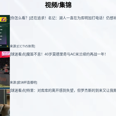
视频/集锦
[你怎么看？]还在追求！名记：湖人一直在为库明加打电话！仍想
来源:[CCTV5体育]
[球迷看点]魔笛不息！40岁莫德里奇与AC米兰续约再战一年！
来源:[欧洲杯直播吧]
[球迷看点]特里：对库库的离开感到失望，但罗杰斯的到来又让我