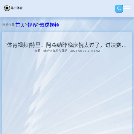
>
>
首页
视界
篮球视频
当前位置:
首页
[体育视频]特里：阿森纳昨晚庆祝太过了，进决赛值得兴奋，但庆祝的有点夸张
足球
来源：咪咕体育
发布日期：2026-05-07 17:46:02
篮球
录播
视界
资讯