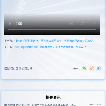
其他转播
上一条：
【体育视频】雷迪克：里夫斯会找回状态！肯纳德开场放弃好几次空
下一条：
[姆巴佩]夺损呐！姆巴佩跪求恩里克带他去欧冠决赛，外网AI已
返回首页
返回资讯
分享：
相关资讯
2025-12-24
[推荐视频]约还是不约？女博主评价阿森纳全员颜值视频（25年