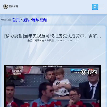
>
>
首页
视界
足球视频
当前位置:
首页
[精彩剪辑]当年央视童可欣把皮克认成劳尔，男解说补充：皇马队长
足球
来源：腾讯体育
发布日期：2026-05-10 18:26:57
篮球
录播
视界
资讯