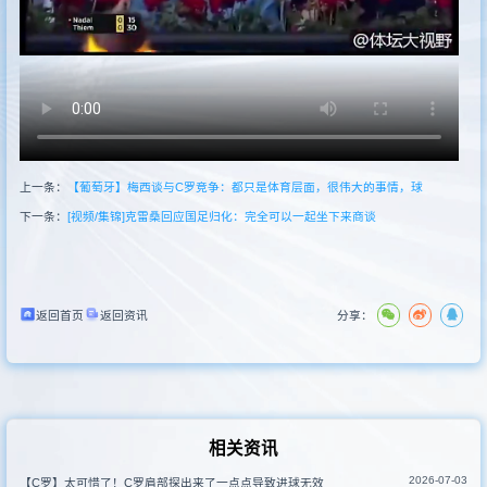
其他转播
上一条：
【葡萄牙】梅西谈与C罗竞争：都只是体育层面，很伟大的事情，球
下一条：
[视频/集锦]克雷桑回应国足归化：完全可以一起坐下来商谈
返回首页
返回资讯
分享：
相关资讯
2026-07-03
【C罗】太可惜了！C罗肩部探出来了一点点导致进球无效