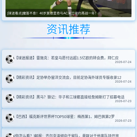
[球迷看点]魔笛不息！40岁莫德里奇与AC米兰续约再战一年！
资讯推荐
【球迷报道】雷施克：若皇马愿付远超1.5亿欧的转会费，拜仁应
2026-07-24
【精彩资讯】足协举办留洋交流会，目前足协海外球员专版收录12
2026-07-24
【精彩资讯】黑马？狼记：华子和三球都直接给詹姆斯打了招募电话
2026-07-23
【巴西】福克斯评世界杯TOP50球星：梅西第1、姆巴佩第2罗
2026-07-23
[你怎么看？]邮报：齐尔克泽倾向于留队，曼联对于他离队持开放