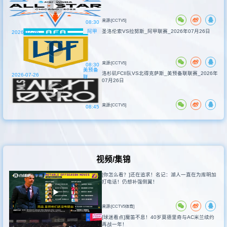
来源:[CCTV5]
08:30
阿甲
圣洛伦索VS拉努斯_阿甲联赛_2026年07月26日
2026-07-26
来源:[CCTV5]
08:30
美预备
洛杉矶FCII队VS北得克萨斯_美预备联联赛_2026年
2026-07-26
联
07月26日
来源:[CCTV5]
08:45
视频/集锦
[你怎么看？]还在追求！名记：湖人一直在为库明加
打电话！仍想补强侧翼！
来源:[CCTV5体育]
[球迷看点]魔笛不息！40岁莫德里奇与AC米兰续约
再战一年！