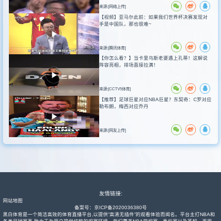
来源:[网络上传]
【视频】亚马尔此前：如果我们世界杯决赛发现对
手是中国队，那也很难~
来源:[腾讯体育]
【你怎么看？】当卡里乌斯老婆遇上孔蒂！这解说
阵容亮相，排场直接拉满！
来源:[CCTV5体育]
【推荐】足球巨星对应NBA巨星？东契奇：C罗对应
勒布朗，梅西对应乔丹
来源:[网友上传]
友情链接:
网站地图
备案号：
京ICP备2020036380号
黑白体育是一个简洁高效的体育直播平台,以提供“高清无插件”的观看体验而闻名。平台主打NBA和