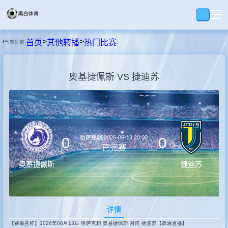
>
>
首页
其他转播
热门比赛
当前位置:
首页
奥基捷佩斯 VS 捷迪苏
足球
篮球
哈萨克超
2026-06-13 20:00
0
0
录播
已完赛
奥基捷佩斯
捷迪苏
视界
详情
资讯
【赛事名称】2026年06月13日 哈萨克超 奥基捷佩斯 对阵 捷迪苏【高清直播】