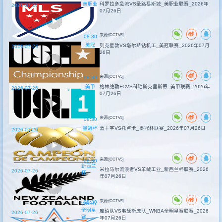
美职业
科罗拉多急流VS圣路易斯城_美职业联赛_2026年
2026-07-26
07月26日
来源:[CCTV5]
08:30
美冠
列克星敦VS塔尔萨钻机工_美冠联赛_2026年07月
2026-07-26
26日
来源:[CCTV5]
08:30
美甲
格林维勒FCVS科珀斯克里斯蒂_美甲联赛_2026年
2026-07-26
07月26日
来源:[CCTV5]
08:30
墨冠杯
蓝十字VS托卢卡_墨冠杯联赛_2026年07月26日
2026-07-26
来源:[CCTV5]
08:30
新西兰
米拉马尔流浪者VS羊绒工业_新西兰杯联赛_2026
2026-07-26
杯
年07月26日
来源:[CCTV5]
08:30
WNBA
全明星
库珀队VS韦瑟斯庞队_WNBA全明星赛联赛_2026
2026-07-26
赛
年07月26日