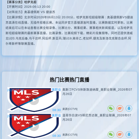
【赛事分类】
哈萨克超
【开赛时间】2026-06-13 20:00
其他转播
【对阵双方】奥基捷佩斯 VS 捷迪苏
【比赛详情】北京时间2026年06月13日 20:00分，哈萨克斯坦超级联赛 : 奥基捷佩斯VS捷迪
苏高清在线直播，无插件观看比赛。本站同步官方直播源准时直播，比赛数据实时更新。比赛
结束后可以在本站查看比赛全程录像、比赛比分、赛事结果、赛事相关新闻报道，以及哈萨克
斯坦超级联赛的最新赛事直播，比赛录像，比赛视频下载，精彩片段集锦等。同时还提供澳威
北U20,乌克后备,乌干达杯,阿后杯,斯亚丙,瑞U19,南非乙,老挝杯,捷克及斯洛伐克联合会杯,阿
尔卑斯杯等联赛直播。
热门比赛热门直播
美职业
奥斯汀FCVS休斯敦迪纳摩_美职业联赛_2026年07
2026-07-26
月26日
来源:[CCTV5]
08:30
美职业
温哥华白浪VS明尼苏达联_美职业联赛_2026年07
2026-07-26
月26日
来源:[CCTV5]
08:30