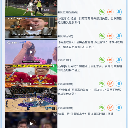
来源:[欧洲杯直播吧]
[球迷看点]特里：对库库的离开感到失望，但罗杰斯
的到来又让我期待
来源:[咪咕体育]
【有道理嘛?】谈梅西世界杯❗苏亚雷斯：他本可以躺
平，但还是把国家队扛在肩上
来源:[直播吧]
[西甲]吃得完吗？加维法比安回家乡，获赠与体重相
等的当地特产番茄！
来源:[咪咕体育]
[视频/集锦]要是真的就爽了！网友在2K里用王治郅
大战犹他双煞！
来源:[咪咕体育]
[值得一看]任意球高手！马塔曼联时期十佳球！