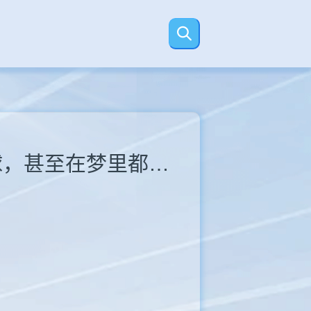
【视频】德容：永远不会忘记梅西对阵我们的那记传球，甚至在梦里都不可能