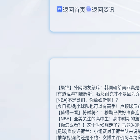
返回首页
返回资讯
【集锦】外网网友怒斥：韩国输给南非真是
[有道理嘛?]詹姆斯：我签耐克才不是因为乔
[NBA]不是哥们，你詹姆斯啊！？
[今日视频]小球队也可以有高手！卢顿球员
【值得一看】将碰将？！穆勒已做好准备迎
【NBA】全美关注的高中生！高中时期的
【你怎么看？】这个时候想走了？马竞0-0
[足球]詹俊评荷兰：小组赛对于荷兰队来说
[推荐视频]约还是不约？女博主评价阿森纳