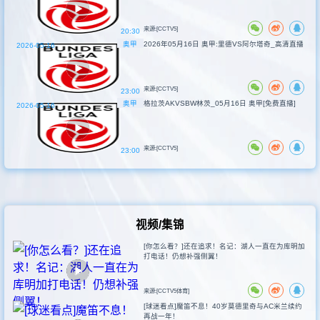
来源:[CCTV5]
20:30
奥甲
2026年05月16日 奥甲:里德VS阿尔塔奇_高清直播
2026-05-16
来源:[CCTV5]
23:00
奥甲
格拉茨AKVSBW林茨_05月16日 奥甲[免费直播]
2026-05-16
来源:[CCTV5]
23:00
视频/集锦
[你怎么看？]还在追求！名记：湖人一直在为库明加
打电话！仍想补强侧翼！
来源:[CCTV5体育]
[球迷看点]魔笛不息！40岁莫德里奇与AC米兰续约
再战一年！