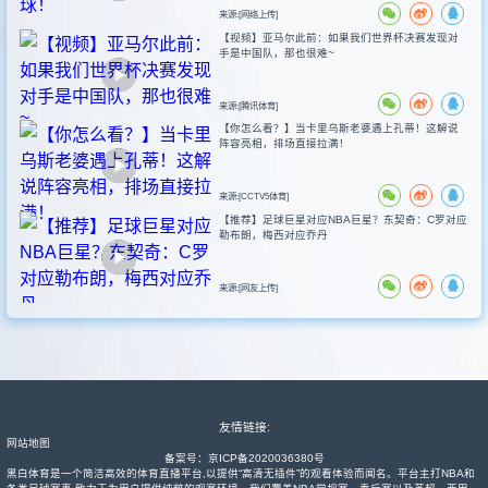
来源:[网络上传]
【视频】亚马尔此前：如果我们世界杯决赛发现对
手是中国队，那也很难~
来源:[腾讯体育]
【你怎么看？】当卡里乌斯老婆遇上孔蒂！这解说
阵容亮相，排场直接拉满！
来源:[CCTV5体育]
【推荐】足球巨星对应NBA巨星？东契奇：C罗对应
勒布朗，梅西对应乔丹
来源:[网友上传]
友情链接:
网站地图
备案号：
京ICP备2020036380号
黑白体育是一个简洁高效的体育直播平台,以提供“高清无插件”的观看体验而闻名。平台主打NBA和