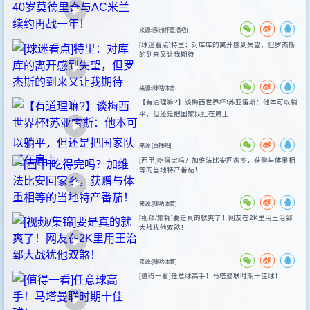
来源:[欧洲杯直播吧]
[球迷看点]特里：对库库的离开感到失望，但罗杰斯
的到来又让我期待
来源:[咪咕体育]
【有道理嘛?】谈梅西世界杯❗苏亚雷斯：他本可以躺
平，但还是把国家队扛在肩上
来源:[直播吧]
[西甲]吃得完吗？加维法比安回家乡，获赠与体重相
等的当地特产番茄！
来源:[咪咕体育]
[视频/集锦]要是真的就爽了！网友在2K里用王治郅
大战犹他双煞！
来源:[咪咕体育]
[值得一看]任意球高手！马塔曼联时期十佳球！