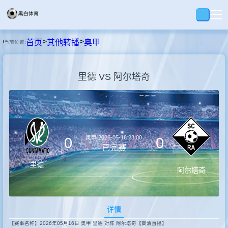
>
>
首页
其他转播
奥甲
当前位置:
首页
里德 VS 阿尔塔奇
足球
篮球
奥甲
2026-05-16 23:00
0
0
录播
已完赛
里德
阿尔塔奇
视界
详情
资讯
【赛事名称】2026年05月16日 奥甲 里德 对阵 阿尔塔奇【高清直播】