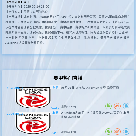
【赛事分类】
奥甲
【开赛时间】2026-05-16 23:00
其他转播
【对阵双方】里德 VS 阿尔塔奇
【比赛详情】北京时间2026年05月16日 23:00分，奥地利甲级联赛 : 里德VS阿尔塔奇高清在
线直播，无插件观看比赛。本站同步官方直播源准时直播，比赛数据实时更新。比赛结束后可
以在本站查看比赛全程录像、比赛比分、赛事结果、赛事相关新闻报道，以及奥地利甲级联赛
的最新赛事直播，比赛录像，比赛视频下载，精彩片段集锦等。同时还提供自贸港杯,巴亚甲,
巴巴亚联,希超杯,阿塞甲,阿联杯U21,索卡杯,乌冬女杯,瑞士挑,魔法瓶盃,美预备联,波黑联,波黑
A1,BNXT超级杯等联赛直播。
奥甲热门直播
奥甲
08月01日 格拉茨AKVS林茨 奥甲 免费直播
2026-08-01
来源:[CCTV5]
01:30
奥甲
2026年08月01日_格拉茨风暴VSWSG蒂罗尔 奥甲
2026-08-01
直播 高清直播
来源:[CCTV5]
23:00