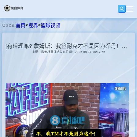
>
>
首页
视界
篮球视频
当前位置:
首页
[有道理嘛?]詹姆斯：我签耐克才不是因为乔丹！而是7年9000万天价合同！
足球
来源：欧洲杯直播吧
发布日期：2025-08-27 16:17:55
篮球
录播
视界
资讯