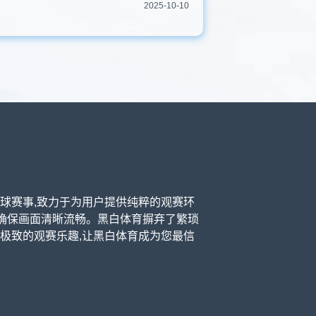
2025-10-10
足球赛事,致力于为用户提供纯粹的观赛环
,确保画面清晰流畅。黑白体育摒弃了繁琐
受极致的观赛乐趣,让黑白体育成为您最信