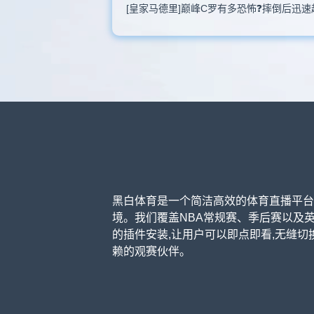
[皇家马德里]巅峰C罗有多恐怖❓️摔倒后迅
黑白体育是一个简洁高效的体育直播平台,
境。我们覆盖NBA常规赛、季后赛以及
的插件安装,让用户可以即点即看,无缝切
赖的观赛伙伴。