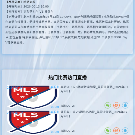
【赛事分类】
哈萨克超
【开赛时间】2026-06-13 19:00
其他转播
【对阵双方】克孜勒扎尔 VS 杜保尔
【比赛详情】北京时间2026年06月13日 19:00分，哈萨克斯坦超级联赛 : 克孜勒扎尔VS杜保
尔高清在线直播，无插件观看比赛。本站同步官方直播源准时直播，比赛数据实时更新。比赛
结束后可以在本站查看比赛全程录像、比赛比分、赛事结果、赛事相关新闻报道，以及哈萨克
斯坦超级联赛的最新赛事直播，比赛录像，比赛视频下载，精彩片段集锦等。同时还提供澳首
甲,澳首后备,特多甲,挪超,卢旺达杯,非青U17,英女联锦,危地女超,法国N1,白俄罗斯NBBL,Big
V等联赛直播。
热门比赛热门直播
美职业
奥斯汀FCVS休斯敦迪纳摩_美职业联赛_2026年07
2026-07-26
月26日
来源:[CCTV5]
08:30
美职业
温哥华白浪VS明尼苏达联_美职业联赛_2026年07
2026-07-26
月26日
来源:[CCTV5]
08:30