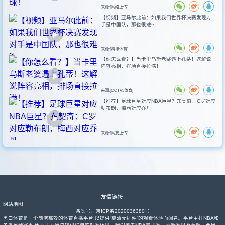
来源:[网络上传]
【视频】亚马尔此前：如果我们世界杯决赛发现对
手是中国队，那也很难~
来源:[腾讯体育]
【你怎么看？】当卡里乌斯老婆遇上孔蒂！这解说
阵容亮相，排场直接拉满！
来源:[CCTV5体育]
【推荐】足球巨星对应NBA巨星？东契奇：C罗对应
勒布朗，梅西对应乔丹
来源:[网友上传]
友情链接:
网站地图
备案号：
京ICP备2020036380号
黑白体育是一个简洁高效的体育直播平台,以提供“高清无插件”的观看体验而闻名。平台主打NBA和