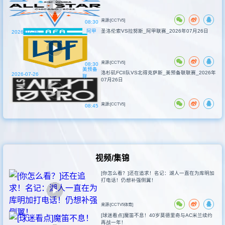
来源:[CCTV5]
08:30
阿甲
圣洛伦索VS拉努斯_阿甲联赛_2026年07月26日
2026-07-26
来源:[CCTV5]
08:30
美预备
洛杉矶FCII队VS北得克萨斯_美预备联联赛_2026年
2026-07-26
联
07月26日
来源:[CCTV5]
08:45
视频/集锦
[你怎么看？]还在追求！名记：湖人一直在为库明加
打电话！仍想补强侧翼！
来源:[CCTV5体育]
[球迷看点]魔笛不息！40岁莫德里奇与AC米兰续约
再战一年！