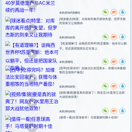
来源:[欧洲杯直播吧]
[球迷看点]特里：对库库的离开感到失望，但罗杰斯
的到来又让我期待
来源:[咪咕体育]
【有道理嘛?】谈梅西世界杯❗苏亚雷斯：他本可以躺
平，但还是把国家队扛在肩上
来源:[直播吧]
[西甲]吃得完吗？加维法比安回家乡，获赠与体重相
等的当地特产番茄！
来源:[咪咕体育]
[视频/集锦]要是真的就爽了！网友在2K里用王治郅
大战犹他双煞！
来源:[咪咕体育]
[值得一看]任意球高手！马塔曼联时期十佳球！