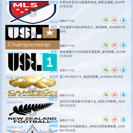
美职业
科罗拉多急流VS圣路易斯城_美职业联赛_2026年
2026-07-26
07月26日
来源:[CCTV5]
08:30
美冠
列克星敦VS塔尔萨钻机工_美冠联赛_2026年07月
2026-07-26
26日
来源:[CCTV5]
08:30
美甲
格林维勒FCVS科珀斯克里斯蒂_美甲联赛_2026年
2026-07-26
07月26日
来源:[CCTV5]
08:30
墨冠杯
蓝十字VS托卢卡_墨冠杯联赛_2026年07月26日
2026-07-26
来源:[CCTV5]
08:30
新西兰
米拉马尔流浪者VS羊绒工业_新西兰杯联赛_2026
2026-07-26
杯
年07月26日
来源:[CCTV5]
08:30
WNBA
全明星
库珀队VS韦瑟斯庞队_WNBA全明星赛联赛_2026
2026-07-26
赛
年07月26日