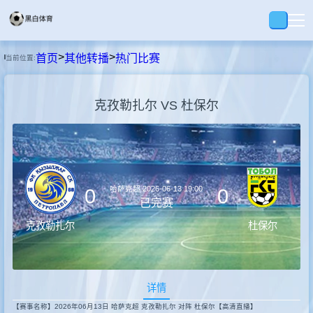
>
>
首页
其他转播
热门比赛
当前位置:
首页
克孜勒扎尔 VS 杜保尔
足球
篮球
哈萨克超
2026-06-13 19:00
0
0
录播
已完赛
杜保尔
克孜勒扎尔
视界
详情
资讯
【赛事名称】2026年06月13日 哈萨克超 克孜勒扎尔 对阵 杜保尔【高清直播】